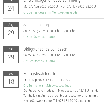
Einwohnergemeindeversammlung
Aug
24
Mo,
24. Aug 2026
, 20:00
Uhr
-
Di,
24. Nov 2026
, 22:00
Uhr
Ort: Gemeindesaal im Mehrzweckgebäude
Schiesstraining
Aug
29
Sa,
29. Aug 2026
, 09:00
Uhr
- 12:00
Uhr
Ort: Schützenhaus Lauwil
Obligatorisches Schiessen
Aug
29
Sa,
29. Aug 2026
, 13:00
Uhr
- 17:00
Uhr
Ort: Schützenhaus Lauwil
Mittagstisch für alle
Sep
18
Fr,
18. Sep 2026
, 12:15
Uhr
- 15:00
Uhr
Ort: Turnhalle im Mehrzweckgebäude
Der Frauenverein lädt zum Mittagstisch ab 12.15 Uhr in der
Turnhalle ein. Anmeldungen bis eine Woche vorher nimmt
Nicole Schweizer unter Tel. 078 631 70 19 entgegen.