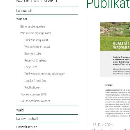
Publika
NATUR UND UMWELT
Landschaft
Wasser
Bürtengrabenquellen
Wasserversorgung Lauwil
Trinkwasserqualität
Wasserhärte in Lauwil
Brunnenstube
Reservoir Engiberg
Lecksuche
Trinkwasserversorung in Notlagen
Loueler Grand Cru
Publikationen
Trockensommer 2018
Exkursionsführer Wasser
Wald
Landwirtschaft
13. Dez 2024
Umweltschutz