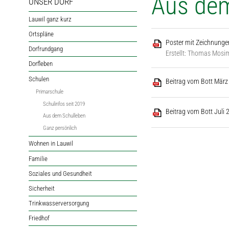
Aus dem
UNSER DORF
Lauwil ganz kurz
Ortspläne
Poster mit Zeichnunge
Dorfrundgang
Erstellt: Thomas Mos
Dorfleben
Schulen
Beitrag vom Bott März 
Primarschule
Schulinfos seit 2019
Beitrag vom Bott Juli 
Aus dem Schulleben
Ganz persönlich
Wohnen in Lauwil
Familie
Soziales und Gesundheit
Sicherheit
Trinkwasserversorgung
Friedhof