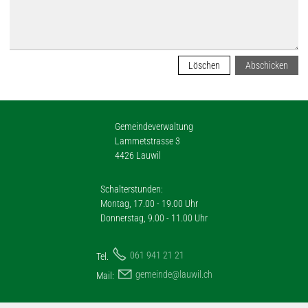
Löschen
Abschicken
Gemeindeverwaltung
Lammetstrasse 3
4426 Lauwil
Schalterstunden:
Montag, 17.00 - 19.00 Uhr
Donnerstag, 9.00 - 11.00 Uhr
061 941 21 21
Tel.
g
m
nd
l
w
l
ch
Mail: