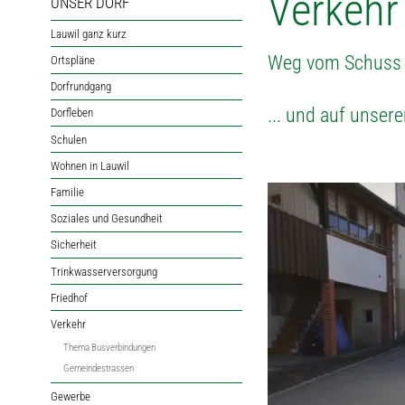
Verkehr
UNSER DORF
Lauwil ganz kurz
Weg vom Schuss 
Ortspläne
Dorfrundgang
... und auf unser
Dorfleben
Schulen
Wohnen in Lauwil
Familie
Soziales und Gesundheit
Sicherheit
Trinkwasserversorgung
Friedhof
Verkehr
Thema Busverbindungen
Gemeindestrassen
Gewerbe