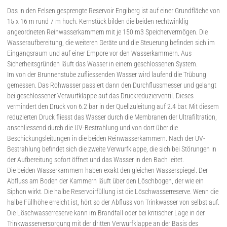
Das in den Felsen gesprengte Reservoir Engiberg ist auf einer Grundfläche von
15 x 16 m rund 7 m hoch. Kernstück bilden die beiden rechtwinklig
angeordneten Reinwasserkammern mit je 150 m3 Speichervermögen. Die
Wasseraufbereitung, die weiteren Geräte und die Steuerung befinden sich im
Eingangsraum und auf einer Empore vor den Wasserkammern. Aus
Sicherheitsgründen läuft das Wasser in einem geschlossenen System.
Im von der Brunnenstube zufliessenden Wasser wird laufend die Trübung
gemessen. Das Rohwasser passiert dann den Durchflussmesser und gelangt
bei geschlossener Verwurfklappe auf das Druckreduzierventil. Dieses
vermindert den Druck von 6.2 bar in der Quellzuleitung auf 2.4 bar. Mit diesem
reduzierten Druck fliesst das Wasser durch die Membranen der Ultrafiltration,
anschliessend durch die UV-Bestrahlung und von dort über die
Beschickungsleitungen in die beiden Reinwasserkammern. Nach der UV-
Bestrahlung befindet sich die zweite Verwurfklappe, die sich bei Störungen in
der Aufbereitung sofort öffnet und das Wasser in den Bach leitet.
Die beiden Wasserkammern haben exakt den gleichen Wasserspiegel. Der
Abfluss am Boden der Kammern läuft über den Löschbogen, der wie ein
Siphon wirkt. Die halbe Reservoirfüllung ist die Löschwasserreserve. Wenn die
halbe Füllhöhe erreicht ist, hört so der Abfluss von Trinkwasser von selbst auf.
Die Löschwasserreserve kann im Brandfall oder bei kritischer Lage in der
Trinkwasserversorgung mit der dritten Verwurfklappe an der Basis des